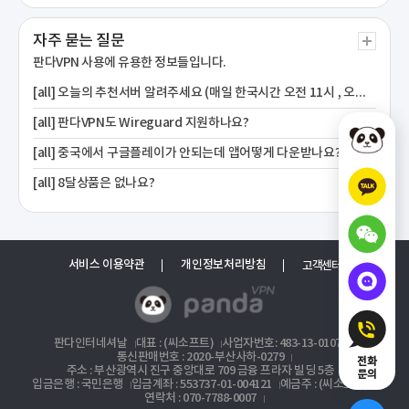
자주 묻는 질문
판다VPN 사용에
유용한 정보들입니다.
[all] 오늘의 추천서버 알려주세요 (매일 한국시간 오전 11시 , 오후 6시 새로 올려드립니다)
[all] 판다VPN도 Wireguard 지원하나요?
[all] 중국에서 구글플레이가 안되는데 앱어떻게 다운받나요?
[all] 8달상품은 없나요?
서비스 이용약관
개인정보처리방침
고객센터
판다인터네셔날
대표 : (씨소프트)
사업자번호: 483-13-01072
통신판매번호 : 2020-부산사하-0279
전화
주소 : 부산광역시 진구 중앙대로 709 금융 프라자 빌딩 5층
문의
입금은행 : 국민은행
입금계좌 : 553737-01-004121
예금주 : (씨소프트)
연락처 : 070-7788-0007