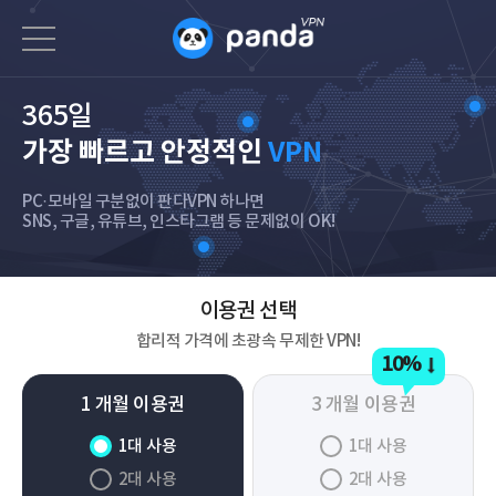
365일
가장 빠르고 안정적인
VPN
PC·모바일 구분없이 판다VPN 하나면
SNS, 구글, 유튜브, 인스타그램 등 문제없이 OK!
이용권 선택
합리적 가격에 초광속 무제한 VPN!
10%
1 개월 이용권
3 개월 이용권
1대 사용
1대 사용
2대 사용
2대 사용