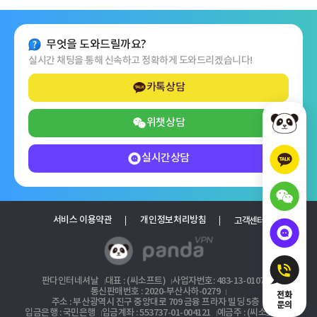
무엇을 도와드릴까요?
실시간 채팅을 통해 신속하고 정확하게 도와드리겠습니다!
카톡상담
위챗상담
실시간상담
서비스 이용약관
개인정보처리방침
고객센터
판다인터네셔날
대표 : (씨소프트)
사업자번호: 483-13-01072
통신판매번호 : 2020-부산사하-0279
전화
주소 : 부산광역시 진구 중앙대로 709 금융 프라자 빌딩 5층
문의
입금은행 : 국민은행
입금계좌 : 553737-01-004121
예금주 : (씨소프트)